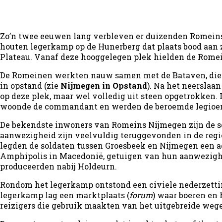
Zo’n twee eeuwen lang verbleven er duizenden Romeinse
houten legerkamp op de Hunerberg dat plaats bood aan z
Plateau. Vanaf deze hooggelegen plek hielden de Romein
De Romeinen werkten nauw samen met de Bataven, die tu
in opstand (zie
Nijmegen in Opstand
). Na het neersla
op deze plek, maar wel volledig uit steen opgetrokken.
woonde de commandant en werden de beroemde legioen
De bekendste inwoners van Romeins Nijmegen zijn de so
aanwezigheid zijn veelvuldig teruggevonden in de regi
legden de soldaten tussen Groesbeek en Nijmegen een aqu
Amphipolis in Macedonië, getuigen van hun aanwezighei
produceerden nabij Holdeurn.
Rondom het legerkamp ontstond een civiele nederzetti
legerkamp lag een marktplaats (
forum
) waar boeren en
reizigers die gebruik maakten van het uitgebreide we