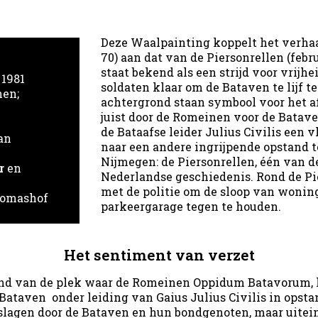
Deze Waalpainting koppelt het verhaa
70) aan dat van de Piersonrellen (febr
staat bekend als een strijd voor vrijh
 1981
soldaten klaar om de Bataven te lijf 
nen;
achtergrond staan symbool voor het a
juist door de Romeinen voor de Batav
de Bataafse leider Julius Civilis een 
an
naar een andere ingrijpende opstand t
Nijmegen: de Piersonrellen, één van d
r
en
Nederlandse geschiedenis. Rond de Pi
met de politie om de sloop van wonin
homashof
parkeergarage tegen te houden.
Het sentiment van verzet
and van de plek waar de Romeinen Oppidum Batavorum, h
ataven onder leiding van Gaius Julius Civilis in opst
gen door de Bataven en hun bondgenoten, maar uiteind