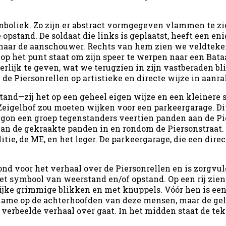
ymboliek. Zo zijn er abstract vormgegeven vlammen te z
pstand. De soldaat die links is geplaatst, heeft een eni
naar de aanschouwer. Rechts van hem zien we veldteken
 op het punt staat om zijn speer te werpen naar een Bata
rlijk te geven, wat we terugzien in zijn vastberaden bli
n de Piersonrellen op artistieke en directe wijze in aan
and—zij het op een geheel eigen wijze en een kleinere 
Zeigelhof zou moeten wijken voor een parkeergarage. D
gon een groep tegenstanders veertien panden aan de Pier
van de gekraakte panden in en rondom de Piersonstraat
tie, de ME, en het leger. De parkeergarage, die een dire
nd voor het verhaal over de Piersonrellen en is zorgvul
 symbool van weerstand en/of opstand. Op een rij zien w
ijke grimmige blikken en met knuppels. Vóór hen is ee
name op de achterhoofden van deze mensen, maar de gela
verbeelde verhaal over gaat. In het midden staat de tek