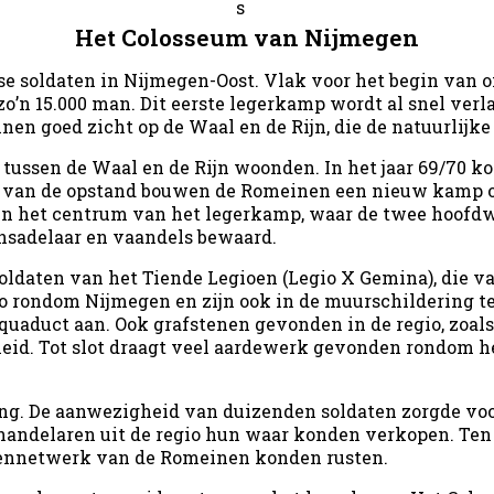
Het Colosseum van Nijmegen
 soldaten in Nijmegen-Oost. Vlak voor het begin van o
o’n 15.000 man. Dit eerste legerkamp wordt al snel ver
en goed zicht op de Waal en de Rijn, die de natuurlijk
ssen de Waal en de Rijn woonden. In het jaar 69/70 kom
an van de opstand bouwen de Romeinen een nieuw kamp op
 In het centrum van het legerkamp, waar de twee hoofdw
sadelaar en vaandels bewaard.
ldaten van het Tiende Legioen (Legio X Gemina), die va
o rondom Nijmegen en zijn ook in de muurschildering te
aduct aan. Ook grafstenen gevonden in de regio, zoals di
d. Tot slot draagt veel aardewerk gevonden rondom het
ng. De aanwezigheid van duizenden soldaten zorgde voo
 handelaren uit de regio hun waar konden verkopen. Ten
gennetwerk van de Romeinen konden rusten.