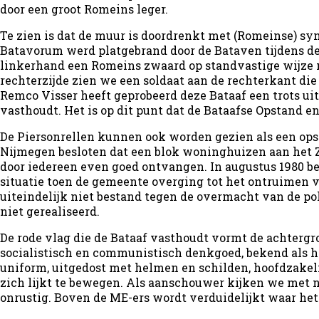
door een groot Romeins leger.
Te zien is dat de muur is doordrenkt met (Romeinse) s
Batavorum werd platgebrand door de Bataven tijdens de o
linkerhand een Romeins zwaard op standvastige wijze 
rechterzijde zien we een soldaat aan de rechterkant die
Remco Visser heeft geprobeerd deze Bataaf een trots uite
vasthoudt. Het is op dit punt dat de Bataafse Opstand e
De Piersonrellen kunnen ook worden gezien als een opst
Nijmegen besloten dat een blok woninghuizen aan het 
door iedereen even goed ontvangen. In augustus 1980 be
situatie toen de gemeente overging tot het ontruimen 
uiteindelijk niet bestand tegen de overmacht van de poli
niet gerealiseerd.
De rode vlag die de Bataaf vasthoudt vormt de achtergro
socialistisch en communistisch denkgoed, bekend als het
uniform, uitgedost met helmen en schilden, hoofdzakel
zich lijkt te bewegen. Als aanschouwer kijken we met 
onrustig. Boven de ME-ers wordt verduidelijkt waar het 