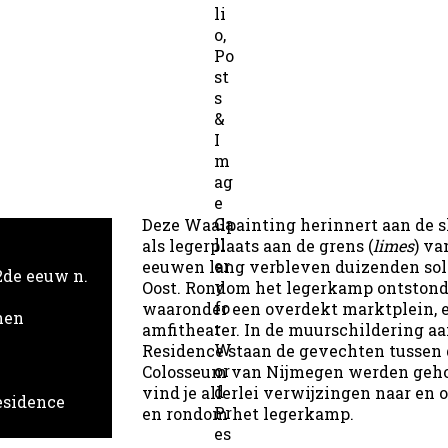
Deze Waalpainting herinnert aan de s
als legerplaats aan de grens (
limes
) va
eeuwen lang verbleven duizenden sol
 2de eeuw n.
Oost. Rondom het legerkamp ontstond
waaronder een overdekt marktplein, 
nen
amfitheater. In de muurschildering aa
Residence staan de gevechten tussen g
Colosseum van Nijmegen werden geho
vind je allerlei verwijzingen naar en 
esidence
en rondom het legerkamp.