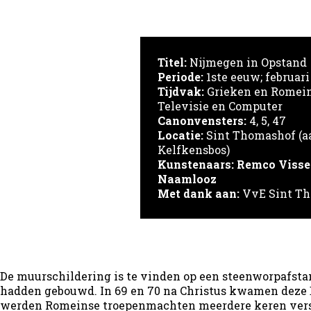
Titel:
Nijmegen in Opstand
Periode:
1ste eeuw; februari
Tijdvak:
Grieken en Romei
Televisie en Computer
Canonvensters:
4, 5, 47
Locatie:
Sint Thomashof (a
Kelfkensbos)
Kunstenaars:
Remco Visse
Naamlooz
Met dank aan:
VvE Sint T
De muurschildering is te vinden op een steenworpafst
hadden gebouwd. In 69 en 70 na Christus kwamen deze B
werden Romeinse troepenmachten meerdere keren versla