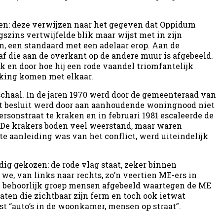
ien: deze verwijzen naar het gegeven dat Oppidum
gszins vertwijfelde blik maar wijst met in zijn
, een standaard met een adelaar erop. Aan de
af die aan de overkant op de andere muur is afgebeeld.
k en door hoe hij een rode vaandel triomfantelijk
raking komen met elkaar.
schaal. In de jaren 1970 werd door de gemeenteraad van
it besluit werd door aan aanhoudende woningnood niet
sonstraat te kraken en in februari 1981 escaleerde de
. De krakers boden veel weerstand, maar waren
cte aanleiding was van het conflict, werd uiteindelijk
dig gekozen: de rode vlag staat, zeker binnen
e, van links naar rechts, zo’n veertien ME-ers in
n behoorlijk groep mensen afgebeeld waartegen de ME
ten die zichtbaar zijn ferm en toch ook ietwat
st “auto’s in de woonkamer, mensen op straat”.